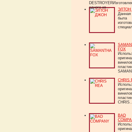
DESTROYERИзготовлен
одного из...
ЭЛТОН
Данная 
была
изготов
специал
SAMAN
FOX
Исполь
оригин
винило
пласти
SAMANT
CHRIS 
Исполь
оригин
винило
пласти
CHRIS..
BAD
COMPA
Исполь
оригин