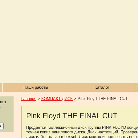
Наши работы
Каталог
Главная
>
КОМПАКТ ДИСК
> Pink Floyd THE FINAL CUT
кта
,
Pink Floyd THE FINAL CUT
Продаётся Коллекционный диск группы PINK FLOYD концерт
точная копия винилового диска. Диск настоящий. Проверен
диск идёт только в boxset. Диск можно использовать по 