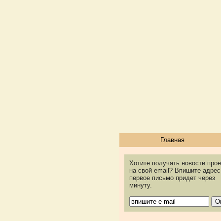
Главная
Хотите получать новости прое
на свой email? Впишите адрес
первое письмо придет через
минуту.