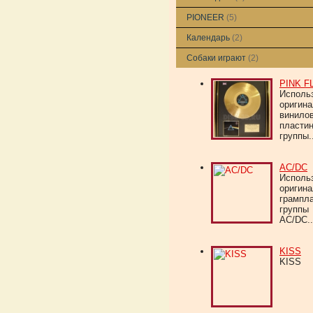
PIONEER
(5)
Календарь
(2)
Собаки играют
(2)
PINK F
Исполь
оригин
винило
пласти
группы..
AC/DC
Исполь
оригин
грампл
группы
AC/DC..
KISS
KISS