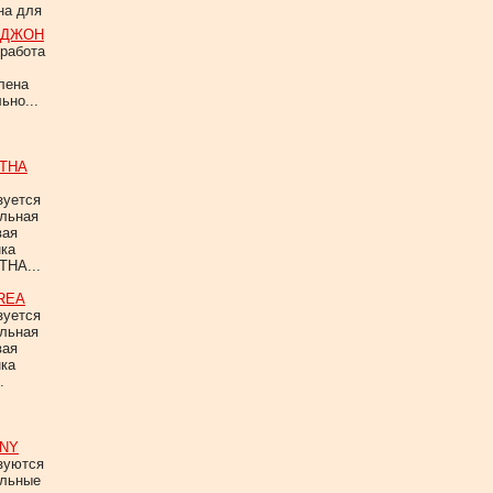
а для
 ДЖОН
работа
лена
ьно...
THA
зуется
альная
вая
нка
HA...
REA
зуется
альная
вая
нка
.
NY
зуются
альные