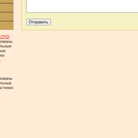
LOYD
зованы
альные
вые
нки
.
зованы
альные
астинки
.