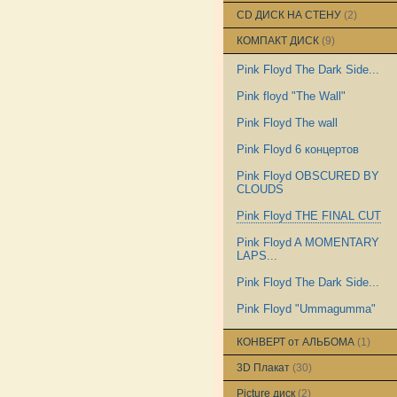
CD ДИСК НА СТЕНУ
(2)
КОМПАКТ ДИСК
(9)
Pink Floyd The Dark Side...
Pink floyd "The Wall"
Pink Floyd The wall
Pink Floyd 6 концертов
Pink Floyd OBSCURED BY
CLOUDS
Pink Floyd THE FINAL CUT
Pink Floyd A MOMENTARY
LAPS...
Pink Floyd The Dark Side...
Pink Floyd "Ummagumma"
КОНВЕРТ от АЛЬБОМА
(1)
3D Плакат
(30)
Picture диск
(2)