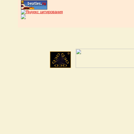
SAMANTHA FOX
Используется
оригинальная
виниловая пластинка
SAMANTHA...
CHRIS REA
Используется
оригинальная
виниловая пластинка
CHRIS...
BAD COMPANY
Используются
оригинальные
виниловые пластинки
группы...
PINK FLOYD
Использованы
оригинальные
виниловые пластинки