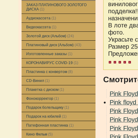
виниловог
ЗАКАЗ ПЛАТИНОВОГО ЗОЛОТОГО
ДИСКА
(1)
подделка!
назначен
Аудиокассета
(1)
В лоте дв
Видеокассета
(1)
фото.
Золотой диск (Альбом)
(24)
Украсьте 
Платиновый диск (Альбом)
(43)
Размер 25
Предложен
Изготовленные заказы
(1)
КОРОНАВИРУС COVID-19
(1)
Пластинка с конвертом
(8)
Смотрит
CD-Винил
(1)
Плакетка с диском
(1)
Pink Floyd
Фонокорректор
(1)
Pink floyd
Подарок болельщику
(1)
Pink Floyd
Подарок на юбилей
(1)
Pink Floy
Патефонная пластинка
(1)
Pink Flo
Кино Фильм
(5)
Pink Floy