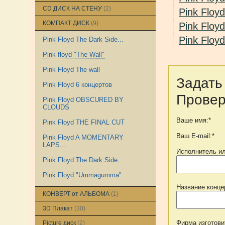
CD ДИСК НА СТЕНУ
(2)
Pink Flo
КОМПАКТ ДИСК
(9)
Pink Floyd
Pink Flo
Pink Floyd The Dark Side...
Pink floyd "The Wall"
Pink Floyd The wall
Задать
Pink Floyd 6 концертов
Провер
Pink Floyd OBSCURED BY
CHRIS REA
CLOUDS
Используется
оригинальная
Ваше имя:*
Pink Floyd THE FINAL CUT
виниловая пластинка
CHRIS...
Ваш E-mail:*
Pink Floyd A MOMENTARY
LAPS...
Исполнитель ил
Pink Floyd The Dark Side...
BAD COMPANY
Используются
Pink Floyd "Ummagumma"
оригинальные
Название конце
виниловые пластинки
КОНВЕРТ от АЛЬБОМА
(1)
группы...
3D Плакат
(30)
Фирма изготови
Picture диск
(2)
PINK FLOYD