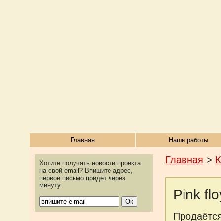
Главная
Наши работы
Главная
>
Хотите получать новости проекта
на свой email? Впишите адрес,
первое письмо придет через
минуту.
Pink fl
Продаётся