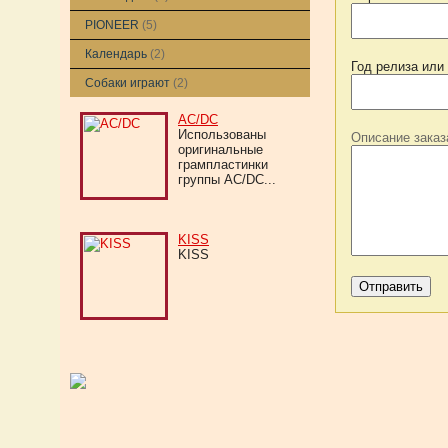
Использованы
PIONEER
(5)
оригинальные
виниловые пластинки
Календарь
(2)
группы...
Год релиза или
Собаки играют
(2)
AC/DC
Использованы
Описание заказ
оригинальные
грампластинки
группы AC/DC...
KISS
KISS
DESTROYERИзготовлена для одного
из...
ЭЛТОН ДЖОН
Данная работа была
изготовлена
специально...