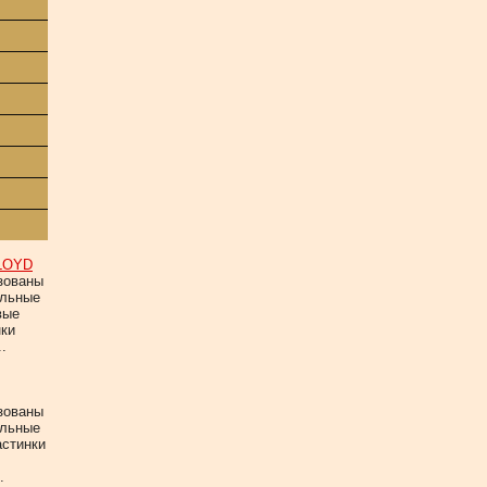
LOYD
зованы
альные
вые
нки
.
зованы
альные
астинки
.