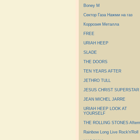
Boney M
Сектор Газа Нажми на газ
Коррозия Металла
FREE
URIAH HEEP
SLADE
THE DOORS
TEN YEARS AFTER
JETHRO TULL
JESUS CHRIST SUPERSTAR
JEAN MICHEL JARRE
URIAH HEEP LOOK AT
YOURSELF
THE ROLLING STONES After
Rainbow Long Live Rock'n'Roll