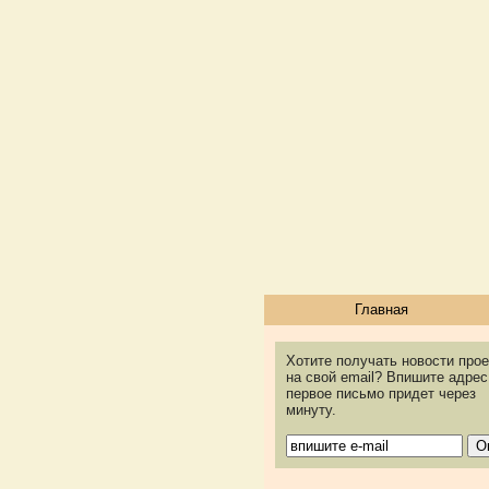
Главная
Хотите получать новости прое
на свой email? Впишите адрес
первое письмо придет через
минуту.