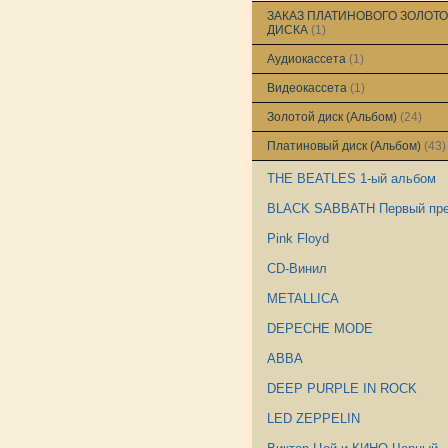
ЗАКАЗ ПЛАТИНОВОГО ЗОЛОТО
ДИСКА
(1)
Аудиокассета
(1)
Видеокассета
(1)
Золотой диск (Альбом)
(24)
Платиновый диск (Альбом)
(43)
THE BEATLES 1-ый альбом
BLACK SABBATH Первый пр
Pink Floyd
CD-Винил
METALLICA
DEPECHE MODE
ABBA
DEEP PURPLE IN ROCK
LED ZEPPELIN