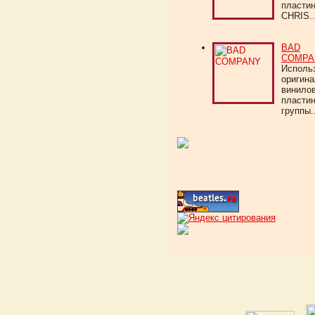
пласти
CHRIS..
BAD
COMPA
Исполь
оригин
винило
пласти
группы..