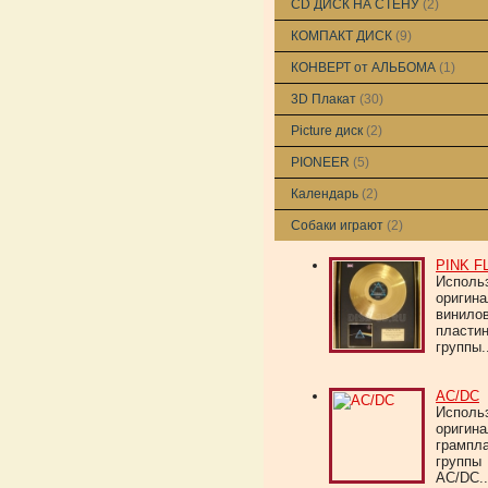
CD ДИСК НА СТЕНУ
(2)
КОМПАКТ ДИСК
(9)
КОНВЕРТ от АЛЬБОМА
(1)
3D Плакат
(30)
Picture диск
(2)
PIONEER
(5)
Календарь
(2)
Собаки играют
(2)
PINK F
Исполь
оригин
винило
пласти
группы..
AC/DC
Исполь
оригин
грампл
группы
AC/DC..