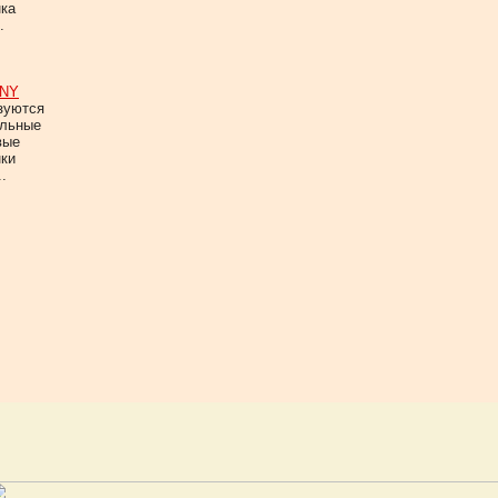
нка
.
NY
зуются
альные
вые
нки
.