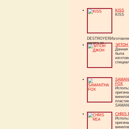
KISS
KISS
DESTROYERИзготовлен
одного из...
ЭЛТОН
Данная 
была
изготов
специал
SAMAN
FOX
Исполь
оригин
винило
пласти
SAMANT
CHRIS 
Исполь
оригин
винило