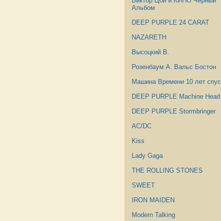
Виктор Цой и КИНО Черный
Альбом
DEEP PURPLE 24 CARAT
NAZARETH
Высоцкий В.
Розенбаум А. Вальс Бостон
Машина Времени 10 лет спус
DEEP PURPLE Machine Head
DEEP PURPLE Stormbringer
AC/DC
Kiss
Lady Gaga
THE ROLLING STONES
SWEET
IRON MAIDEN
Modern Talking