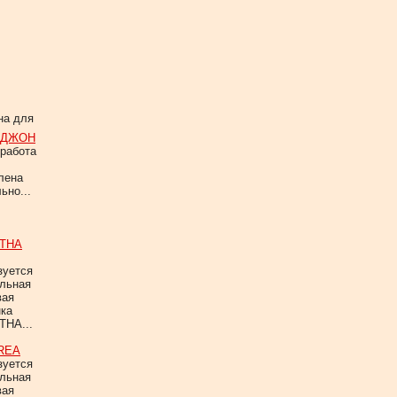
а для
 ДЖОН
работа
лена
ьно...
THA
зуется
альная
вая
нка
HA...
REA
зуется
альная
вая