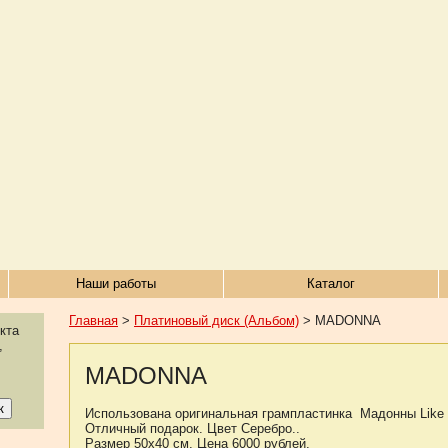
Наши работы
Каталог
Главная
>
Платиновый диск (Альбом)
> MADONNA
кта
,
MADONNA
Использована оригинальная грампластинка Мадонны Like a
Отличный подарок. Цвет Серебро..
Размер 50х40 см. Цена 6000 рублей.