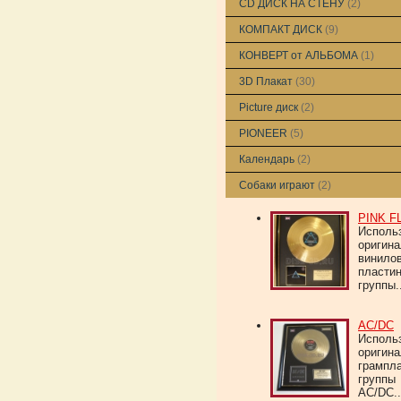
CD ДИСК НА СТЕНУ
(2)
КОМПАКТ ДИСК
(9)
КОНВЕРТ от АЛЬБОМА
(1)
3D Плакат
(30)
Picture диск
(2)
PIONEER
(5)
Календарь
(2)
Собаки играют
(2)
PINK F
Исполь
оригин
винило
пласти
группы..
AC/DC
Исполь
оригин
грампл
группы
AC/DC..