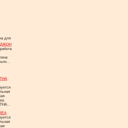
а для
 ДЖОН
работа
лена
ьно...
THA
зуется
альная
вая
нка
HA...
REA
зуется
альная
вая