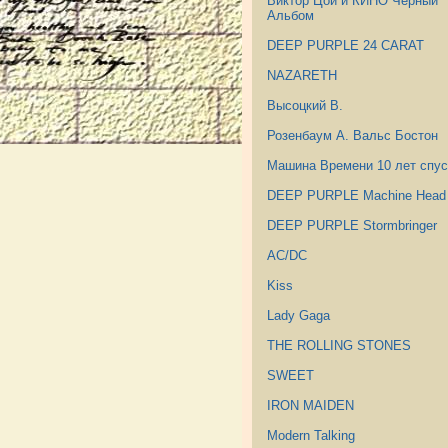
Виктор Цой и КИНО Черный
Альбом
DEEP PURPLE 24 CARAT
NAZARETH
Высоцкий В.
Розенбаум А. Вальс Бостон
Машина Времени 10 лет спус
DEEP PURPLE Machine Head
DEEP PURPLE Stormbringer
AC/DC
Kiss
Lady Gaga
THE ROLLING STONES
SWEET
IRON MAIDEN
Modern Talking