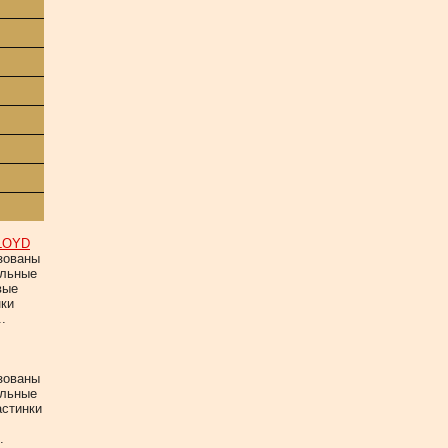
LOYD
зованы
альные
вые
нки
.
зованы
альные
астинки
.