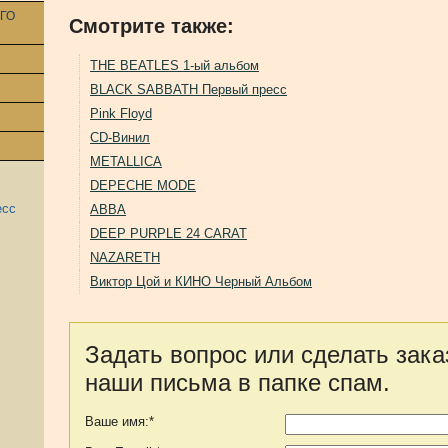
ГО
Смотрите также:
THE BEATLES 1-ый альбом
BLACK SABBATH Первый пресс
Pink Floyd
CD-Винил
METALLICA
DEPECHE MODE
есс
ABBA
DEEP PURPLE 24 CARAT
NAZARETH
Виктор Цой и КИНО Черный Альбом
Задать вопрос или сделать зака
наши письма в папке спам.
Ваше имя:*