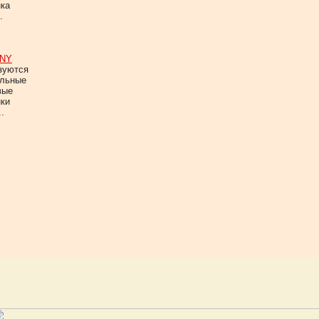
нка
.
NY
зуются
альные
вые
нки
.