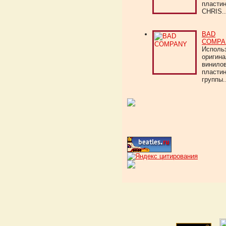
пласти
CHRIS..
BAD
COMPA
Исполь
оригин
винило
пласти
группы..