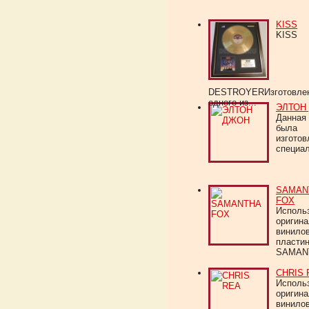
KISS
KISS
DESTROYERИзготовлен
одного из...
ЭЛТОН
Данная 
была
изготов
специал
SAMAN
FOX
Исполь
оригин
винило
пласти
SAMANT
CHRIS 
Исполь
оригин
винило