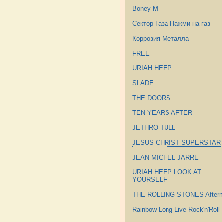
Boney M
Сектор Газа Нажми на газ
Коррозия Металла
FREE
URIAH HEEP
SLADE
THE DOORS
TEN YEARS AFTER
JETHRO TULL
JESUS CHRIST SUPERSTAR
JEAN MICHEL JARRE
URIAH HEEP LOOK AT
YOURSELF
THE ROLLING STONES After
Rainbow Long Live Rock'n'Roll