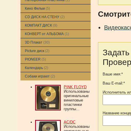
Патефонная пластинка
(1)
Кино Фильм
(5)
Смотрит
CD ДИСК НА СТЕНУ
(2)
КОМПАКТ ДИСК
(9)
Видеокас
КОНВЕРТ от АЛЬБОМА
(1)
3D Плакат
(30)
Задать
Picture диск
(2)
PIONEER
(5)
Провер
Календарь
(2)
Ваше имя:*
Собаки играют
(2)
Ваш E-mail:*
PINK FLOYD
Использованы
Исполнитель ил
оригинальные
виниловые
пластинки
группы...
Название конце
AC/DC
Использованы
оригинальные