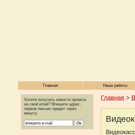
Главная
Наши работы
Главная
>
В
Хотите получать новости проекта
на свой email? Впишите адрес,
первое письмо придет через
минуту.
Видеок
Видеокасс