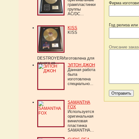
Фирма изготови
грампластинки
группы
AC/DC...
Год релиза или
KISS
KISS
Описание заказ
DESTROYERИзготовлена для
одного из...
ЭЛТОН ДЖОН
Данная работа
была
изготовлена
специально...
SAMANTHA
FOX
Используется
оригинальная
виниловая
пластинка
SAMANTHA...