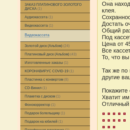
Она наход
ЗАКАЗ ПЛАТИНОВОГО ЗОЛОТОГО
ДИСКА
(1)
клея.
Сохраннос
Аудиокассета
(1)
Достать о
Видеокассета
(1)
Общий раз
Видеокассета
Под кассе
Цена от 4
Золотой диск (Альбом)
(24)
Все кассе
Платиновый диск (Альбом)
(43)
То, что в
Изготовленные заказы
(1)
Так же по
КОРОНАВИРУС COVID-19
(1)
другие ва
Пластинка с конвертом
(8)
CD-Винил
(1)
Покажите 
Хватит им
Плакетка с диском
(1)
Отличный 
Фонокорректор
(1)
Подарок болельщику
(1)
Подарок на юбилей
(1)