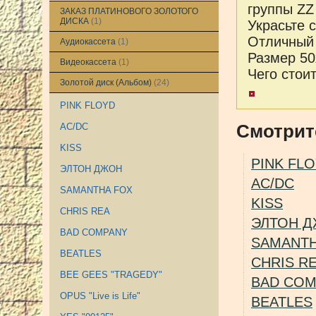
группы ZZ
ЗАКАЗ ПЛАТИНОВОГО ЗОЛОТОГО
ДИСКА
(1)
Украсьте 
Отличный 
Аудиокассета
(1)
Размер 50
Видеокассета
(1)
Чего стоит
Золотой диск (Альбом)
(24)
PINK FLOYD
Смотрит
AC/DC
KISS
PINK FL
ЭЛТОН ДЖОН
AC/DC
SAMANTHA FOX
KISS
CHRIS REA
ЭЛТОН 
BAD COMPANY
SAMANTH
BEATLES
CHRIS R
BEE GEES "TRAGEDY"
BAD CO
OPUS "Live is Life"
BEATLES