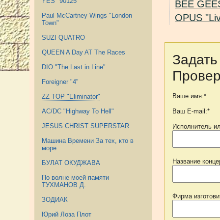
YES "90125"
BEE GEE
Paul McCartney Wings "London
OPUS "Live
Town"
SUZI QUATRO
QUEEN A Day AT The Races
Задать
DIO "The Last in Line"
Провер
Foreigner "4"
Ваше имя:*
ZZ TOP "Eliminator"
Ваш E-mail:*
AC/DC "Highway To Hell"
JESUS CHRIST SUPERSTAR
Исполнитель ил
Машина Времени За тех, кто в
море
Название конце
БУЛАТ ОКУДЖАВА
По волне моей памяти
ТУХМАНОВ Д.
Фирма изготови
ЗОДИАК
Юрий Лоза Плот