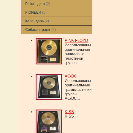
Picture диск
(2)
PIONEER
(5)
Календарь
(2)
Собаки играют
(2)
PINK FLOYD
Использованы
оригинальные
виниловые
пластинки
группы...
AC/DC
Использованы
оригинальные
грампластинки
группы
AC/DC...
KISS
KISS