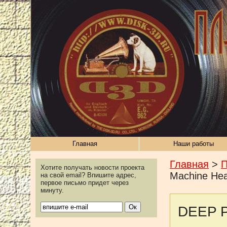
Главная
Наши работы
Главная
>
П
Хотите получать новости проекта
Machine Hea
на свой email? Впишите адрес,
первое письмо придет через
минуту.
DEEP P