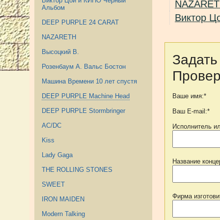
Виктор Цой и КИНО Черный
NAZARET
Альбом
Виктор Ц
DEEP PURPLE 24 CARAT
NAZARETH
Высоцкий В.
Задать
Розенбаум А. Вальс Бостон
Провер
Машина Времени 10 лет спустя
Ваше имя:*
DEEP PURPLE Machine Head
DEEP PURPLE Stormbringer
Ваш E-mail:*
AC/DC
Исполнитель ил
Kiss
Lady Gaga
Название конце
THE ROLLING STONES
SWEET
Фирма изготови
IRON MAIDEN
Modern Talking