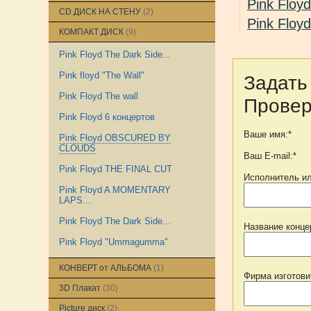
Pink Floyd
CD ДИСК НА СТЕНУ
(2)
Pink Flo
КОМПАКТ ДИСК
(9)
Pink Floyd The Dark Side...
Pink floyd "The Wall"
Задать
Pink Floyd The wall
Провер
Pink Floyd 6 концертов
Ваше имя:*
Pink Floyd OBSCURED BY
CLOUDS
Ваш E-mail:*
Pink Floyd THE FINAL CUT
Исполнитель ил
Pink Floyd A MOMENTARY
LAPS...
Pink Floyd The Dark Side...
Название конце
Pink Floyd "Ummagumma"
КОНВЕРТ от АЛЬБОМА
(1)
Фирма изготови
3D Плакат
(30)
Picture диск
(2)