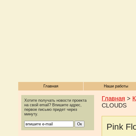
Главная
Наши работы
Главная
>
Хотите получать новости проекта
CLOUDS
на свой email? Впишите адрес,
первое письмо придет через
минуту.
Pink 