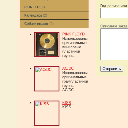
Год релиза или
PIONEER
(5)
Календарь
(2)
Собаки играют
(2)
Описание заказ
PINK FLOYD
Использованы
оригинальные
виниловые
пластинки
группы...
AC/DC
Использованы
оригинальные
грампластинки
группы
AC/DC...
KISS
KISS