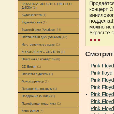
Продаётся
ЗАКАЗ ПЛАТИНОВОГО ЗОЛОТОГО
ДИСКА
(1)
концерт O
виниловог
Аудиокассета
(1)
подделка!
Видеокассета
(1)
можно исп
Золотой диск (Альбом)
(24)
Украсьте 
Платиновый диск (Альбом)
(43)
Изготовленные заказы
(1)
КОРОНАВИРУС COVID-19
(1)
Смотрит
Пластинка с конвертом
(8)
Pink Floyd
CD-Винил
(1)
Pink floyd
Плакетка с диском
(1)
Pink Floyd
Фонокорректор
(1)
Pink Floy
Подарок болельщику
(1)
Pink Flo
Подарок на юбилей
(1)
Pink Floy
Патефонная пластинка
(1)
Pink Flo
Кино Фильм
(5)